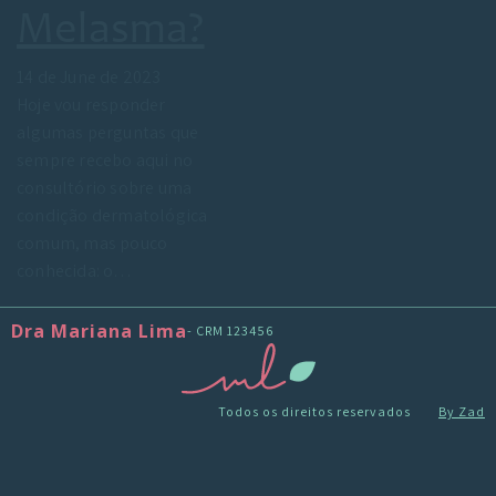
Melasma?
14 de June de 2023
Hoje vou responder
algumas perguntas que
sempre recebo aqui no
consultório sobre uma
condição dermatológica
comum, mas pouco
conhecida: o…
Dra Mariana Lima
- CRM 123456
Todos os direitos reservados
By Zad