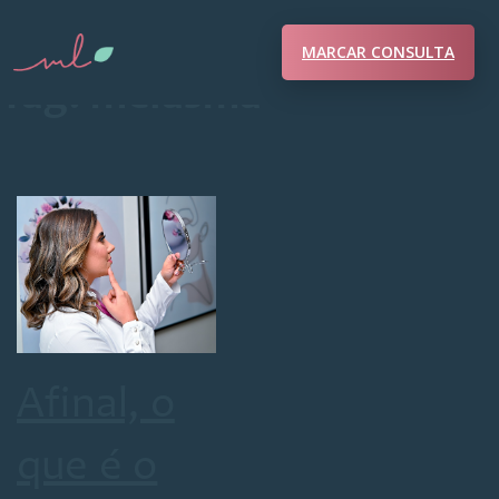
MARCAR CONSULTA
Tag:
melasma
Afinal, o
que é o