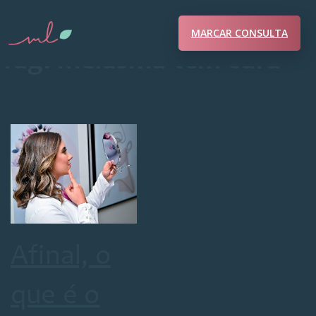
MARCAR CONSULTA
Tag:
melasma tem cura
Afinal, o
que é o