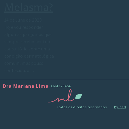
Melasma?
14 de June de 2023
Hoje vou responder
algumas perguntas que
sempre recebo aqui no
consultório sobre uma
condição dermatológica
comum, mas pouco
conhecida: o…
Dra Mariana Lima
- CRM 123456
Todos os direitos reservados
By Zad