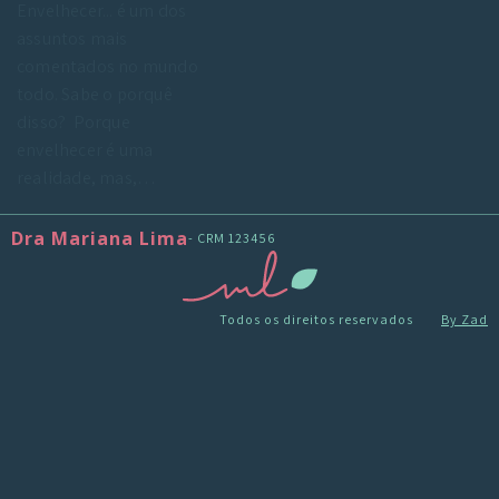
Envelhecer... é um dos
assuntos mais
comentados no mundo
todo. Sabe o porquê
disso? Porque
envelhecer é uma
realidade, mas,…
Dra Mariana Lima
- CRM 123456
Todos os direitos reservados
By Zad