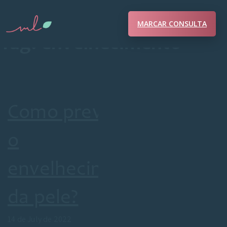
MARCAR CONSULTA
Tag:
envelhecimento
Como prevenir
o
envelhecimento
da pele?
14 de July de 2022