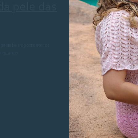
da pele das
pecial e importante: os
 o quanto…