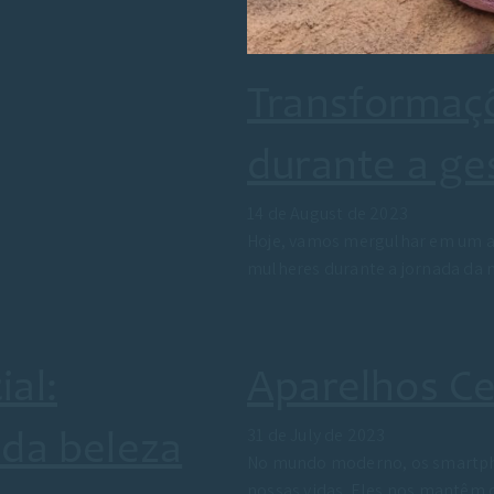
Transformaçõ
durante a ge
14 de August de 2023
Hoje, vamos mergulhar em um as
mulheres durante a jornada da
al:
Aparelhos Ce
31 de July de 2023
 da beleza
No mundo moderno, os smartph
nossas vidas. Eles nos mantêm