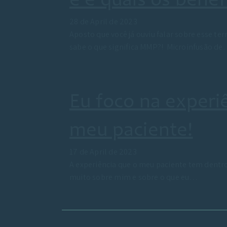
é e quais os benef
28 de April de 2023
Aposto que você já ouviu falar sobre esse ter
sabe o que significa MMP?! Microinfusão d
Eu foco na experi
meu paciente!
17 de April de 2023
A experiência que o meu paciente tem dentr
muito sobre mim e sobre o que eu…