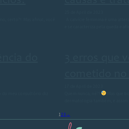
ícios?
causas e tra
25 de April de 2023
mo, certo?! Mas afinal, você
A calvície feminina é uma alter
e…
e se caracteriza pela queda e 
ência do
3 erros que v
cometido no 
17 de April de 2023
o do meu consultório diz
Quem nunca, né?!
Mas que bo
dermatologia também, e assim 
1
2
3
→