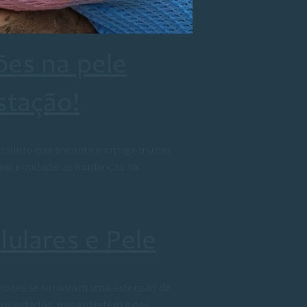
es na pele
stação!
sunto que encanta e intriga muitas
 maternidade: as mudanças na…
lulares e Pele
ones se tornaram uma extensão de
 conectados, nos entretém e nos…