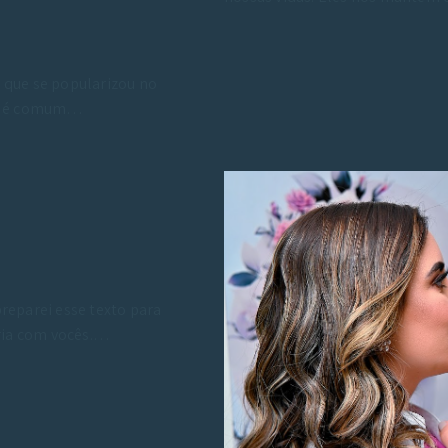
que se popularizou no
te, é comum…
reparei esse texto para
ria com vocês.…