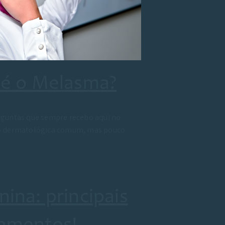
e é o Melasma?
rguntas que sempre recebo aqui no
ão dermatológica comum, mas pouco
nina: principais