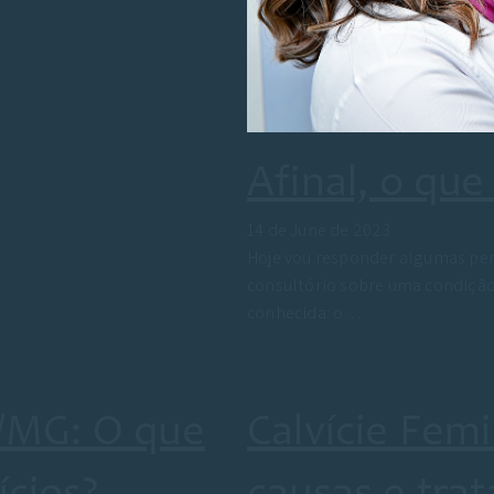
Afinal, o qu
14 de June de 2023
Hoje vou responder algumas pe
consultório sobre uma condiç
conhecida: o…
MG: O que
Calvície Femi