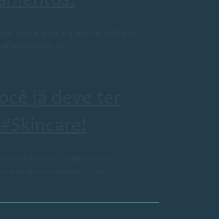
tamentos!
ação capilar que afeta diversas mulheres
afinamento excessivo…
ocê já deve ter
#Skincare!
m que hoje em dia evoluímos e a
conseguimos resultado incríveis…