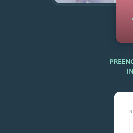
PREEN
I
N